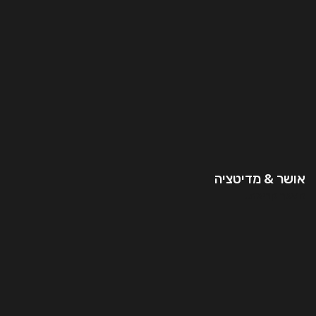
אושר & מדיטציה
המשך קריאה..