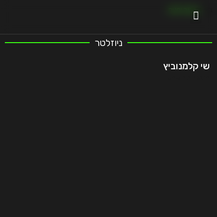
בית
»
בועה יפנית
ניוזלטר
שי קלמנוביץ
המשך קריאה..