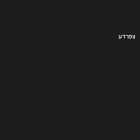
צפרדע
המשך קריאה..