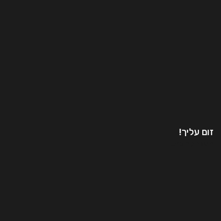
זום עליך!
המשך קריאה..