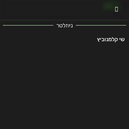
בית
»
בר חמצן
ניוזלטר
שי קלמנוביץ
המשך קריאה..