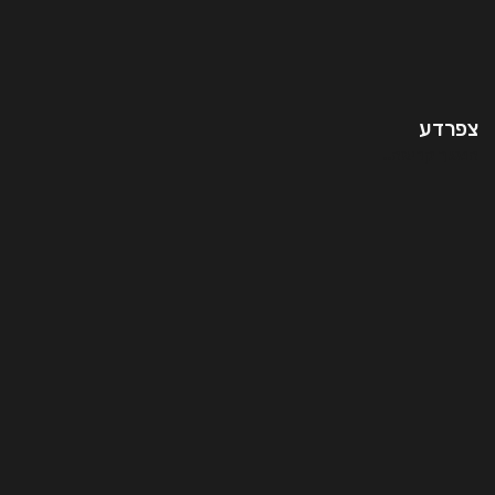
צפרדע
המשך קריאה..