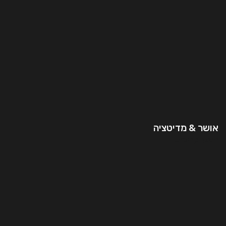
אושר & מדיטציה
המשך קריאה..