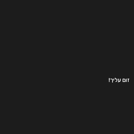
זום עליך!
המשך קריאה..