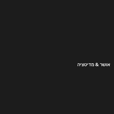
אושר & מדיטציה
המשך קריאה..