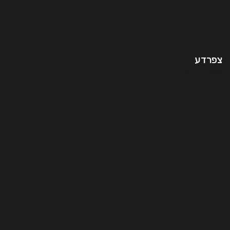
צפרדע
המשך קריאה..