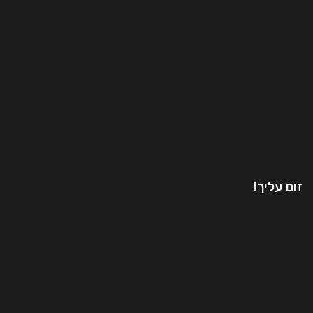
זום עליך!
המשך קריאה..