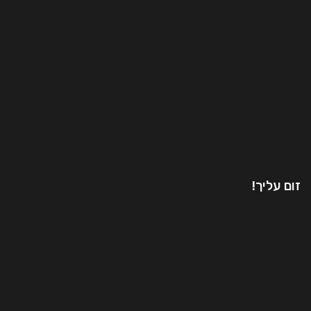
זום עליך!
המשך קריאה..