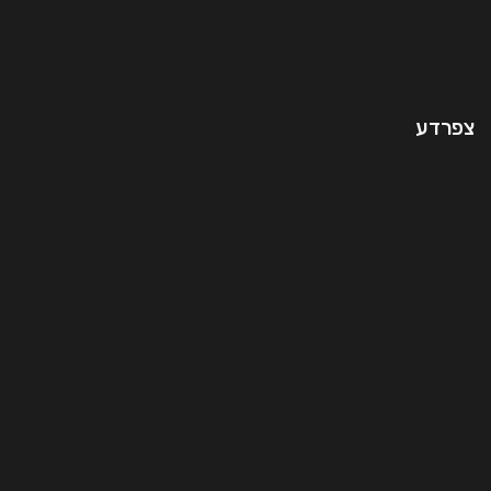
צפרדע
המשך קריאה..