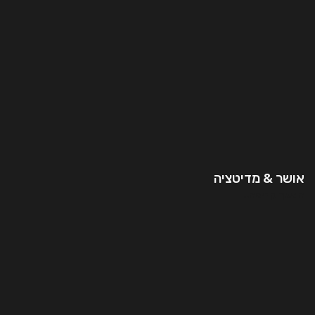
אושר & מדיטציה
המשך קריאה..